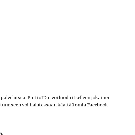
lveluissa. PartioID:n voi luoda itselleen jokainen
autumiseen voi halutessaan käyttää omia Facebook-
a.