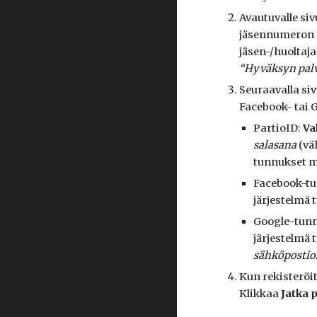
Avautuvalle siv
jäsennumeron s
jäsen-/huoltaj
“Hyväksyn pal
Seuraavalla siv
Facebook- tai 
PartioID:
Va
salasana
(väh
tunnukset m
Facebook-tun
järjestelmä 
Google-tunnu
järjestelmä 
sähköpostios
Kun rekisteröi
Klikkaa
Jatka 