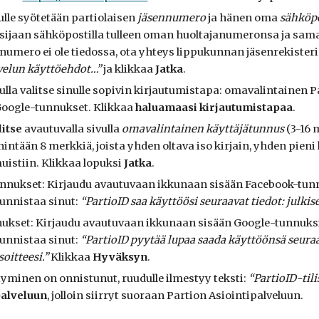
ulle syötetään partiolaisen
jäsennumero
ja hänen oma
sähköpo
ijaan sähköpostilla tulleen oman huoltajanumeronsa ja saman 
anumero ei ole tiedossa, ota yhteys lippukunnan jäsenrekister
velun käyttöehdot…”
ja klikkaa
Jatka
.
ulla valitse sinulle sopivin kirjautumistapa: omavalintai
nen
P
Google-tunnukset. Klikkaa
haluamaasi kirjautumistapaa
.
litse
avautuvalla sivulla
omavalintainen käyttäjätunnus
(3-16 m
intään 8 merkkiä, joista yhden oltava iso kirjain, yhden pieni
uistiin. Klikkaa lopuksi
Jatka
.
nukset: Kirjaudu avautuvaan ikkunaan sisään Facebook-tunnuks
tunnistaa sinut:
“PartioID saa käyttöösi seuraavat tiedot: julkise
kset: Kirjaudu avautuvaan ikkunaan sisään Google-tunnuksilla
tunnistaa sinut:
“PartioID pyytää lupaa saada käyttöönsä seuraav
oitteesi.”
Klikkaa
Hyväksyn
.
tyminen on onnistunut, ruudulle ilmestyy teksti:
“PartioID-tili
palveluun
, jolloin siirryt suoraan Partion Asiointipalveluun.