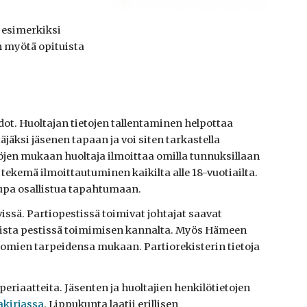
 esimerkiksi
n myötä opituista
iedot. Huoltajan tietojen tallentaminen helpottaa
jäksi jäsenen tapaan ja voi siten tarkastella
öjen mukaan huoltaja ilmoittaa omilla tunnuksillaan
n tekemä ilmoittautuminen kaikilta alle 18-vuotiailta.
lupa osallistua tapahtumaan.
issä. Partiopestissä toimivat johtajat saavat
lista pestissä toimimisen kannalta. Myös Hämeen
a omien tarpeidensa mukaan. Partiorekisterin tietoja
riaatteita. Jäsenten ja huoltajien henkilötietojen
akirjassa
. Lippukunta laatii erillisen