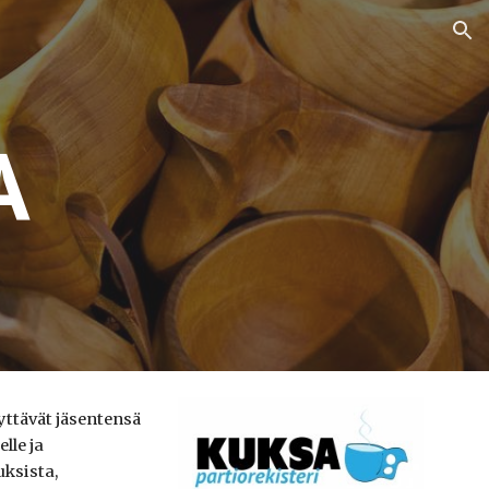
ion
A
yttävät jäsentensä
lle ja
uksista,