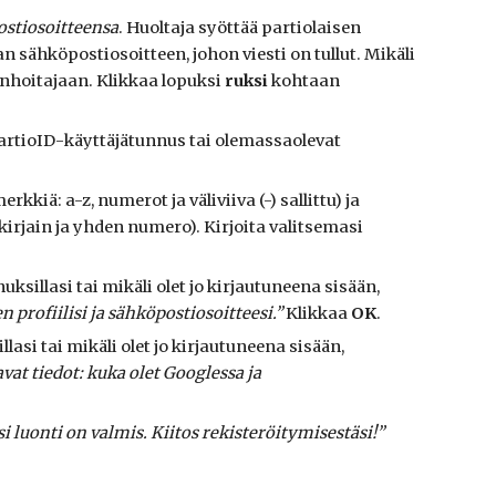
stiosoitteensa
. Huoltaja syöttää partiolaisen
sähköpostiosoitteen, johon viesti on tullut. Mikäli
inhoitajaan. Klikkaa lopuksi
ruksi
kohtaan
artioID-
käyttäjätunnus tai olemassaolevat
erkkiä: a-z, numerot ja väliviiva (-) sallittu) ja
 kirjain ja yhden numero). Kirjoita valitsemasi
illasi tai mikäli olet jo kirjautuneena sisään,
n profiilisi ja sähköpostiosoitteesi.”
Klikkaa
OK
.
si tai mikäli olet jo kirjautuneena sisään,
at tiedot: kuka olet Googlessa ja
si luonti on valmis. Kiitos rekisteröitymisestäsi!”