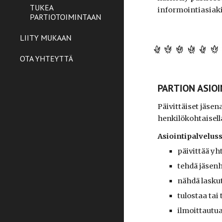
TUKEA
informointiasiaki
PARTIOTOIMINTAAN
LIITY MUKAAN
OTA YHTEYTTÄ
PARTION ASIO
Päivittäiset jäsen
henkilökohtaisella
Asiointipalvelus
päivittää yh
tehdä jäse
nähdä lasku
tulostaa tai
ilmoittautu