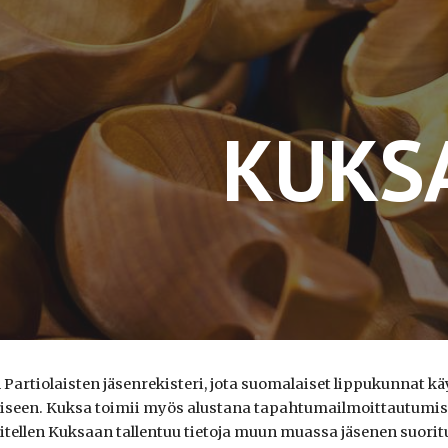
ip to main content
Skip to navigat
KUKS
artiolaisten jäsenrekisteri, jota suomalaiset lippukunnat kä
miseen. Kuksa toimii myös alustana tapahtumailmoittautumise
hitellen Kuksaan tallentuu tietoja muun muassa jäsenen suorit