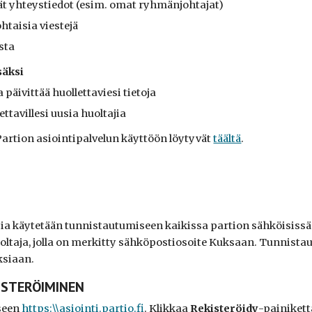
ät yhteystiedot (esim. omat ryhmänjohtajat)
htaisia viestejä
sta
säksi
a päivittää huollettaviesi tietoja
ettavillesi uusia huoltajia
 Partion
a
siointipalvelun käyttöön löytyvät
täältä
.
a käytetään tunnistautumiseen kaikissa partion sähköisissä pa
uoltaja, jolla on merkitty sähköpostiosoite Kuksaan. Tunnist
ksiaan.
KISTERÖIMINEN
eseen
https:\\asiointi.partio.fi
. Klikkaa
Rekisteröidy
-painikett