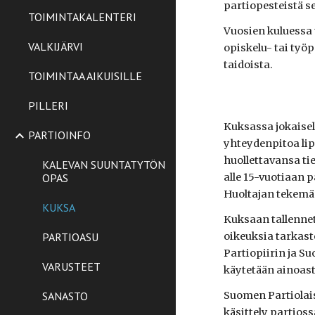
partiopesteistä s
TOIMINTAKALENTERI
Vuosien kuluessa 
VALKIJÄRVI
opiskelu- tai työ
taidoista.
TOIMINTAA AIKUISILLE
PILLERI
Kuksassa jokaisell
PARTIOINFO
yhteydenpitoa lipp
huollettavansa ti
KALEVAN SUUNTATYTÖN
OPAS
alle 15-vuotiaan p
Huoltajan tekemä 
KUKSA
Kuksaan tallennet
PARTIOASU
oikeuksia tarkast
Partiopiirin ja S
VARUSTEET
käytetään ainoas
SANASTO
Suomen Partiolais
käsittely partios