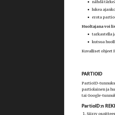
nähdä tärke
lukea ajanko
erota partio
Huoltajana voi li
tarkastella j
kutsua huoll
Kuvalliset ohjeet
PARTIOID
PartioID-tunnuksi
partiolainen ja h
tai Google-tunnu
PartioID:n RE
Siirry osoitte