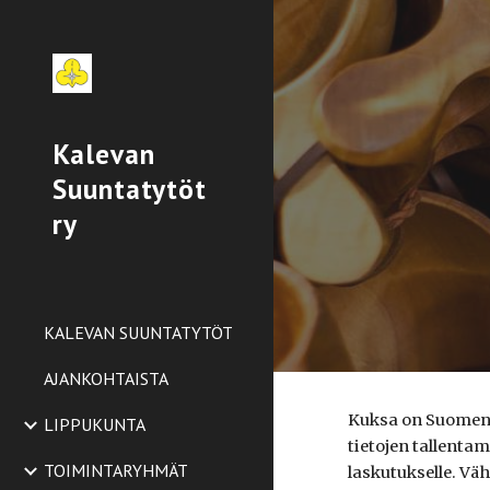
Sk
Kalevan
Suuntatytöt
ry
KALEVAN SUUNTATYTÖT
AJANKOHTAISTA
Kuksa on Suomen P
LIPPUKUNTA
tietojen tallenta
TOIMINTARYHMÄT
laskutukselle. Vä