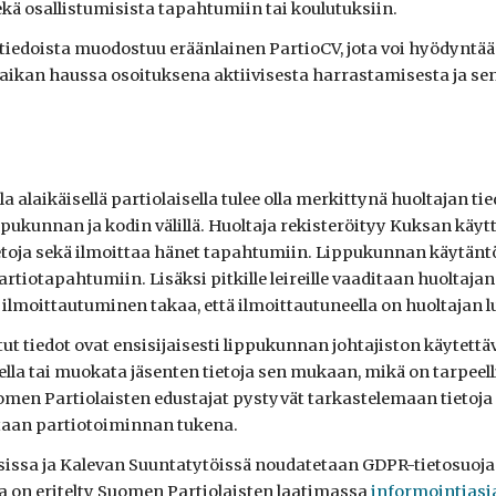
ekä osallistumisista tapahtumiin tai koulutuksiin.
tiedoista muodostuu eräänlainen PartioCV, jota voi hyödyntää
paikan haussa osoituksena aktiivisesta harrastamisesta ja se
a alaikäisellä partiolaisella tulee olla merkittynä huoltajan t
ukunnan ja kodin välillä. Huoltaja rekisteröityy Kuksan käyttä
etoja sekä ilmoittaa hänet tapahtumiin. Lippukunnan käytänt
artiotapahtumiin. Lisäksi pitkille leireille vaaditaan huoltaja
ilmoittautuminen takaa, että ilmoittautuneella on huoltajan 
ut tiedot ovat ensisijaisesti lippukunnan johtajiston käytettäv
ella tai muokata jäsenten tietoja
sen mukaan
, mikä
on tarpeel
uomen Partiolaisten edustajat pystyvät tarkastelemaan tietoj
taan partiotoiminnan tukena.
issa ja Kalevan Suuntatytöissä noudatetaan GDPR-tietosuojape
sa on eritelty Suomen Partiolaisten laatimassa
informointiasi