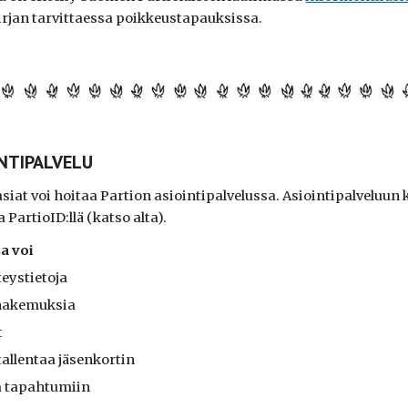
rjan tarvittaessa poikkeustapauksissa.
INTIPALVELU
asiat voi hoitaa Partion a
siointipalvelu
ssa
. Asiointipalveluun
 PartioID:llä (katso alta).
sa
voi
teystietoja
nhakemuksia
t
 tallentaa jäsenkortin
a tapahtumiin