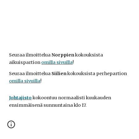
Seuraa ilmoittelua
Norppien
kokouksista
aikuispartion
omilla sivuilla
!
Seuraa ilmoittelua
Siilien
kokouksista
perhepartion
omilla sivuilla
!
Johtajisto
kokoontuu normaalisti kuukauden
ensimmäisenä sunnuntaina klo 17.