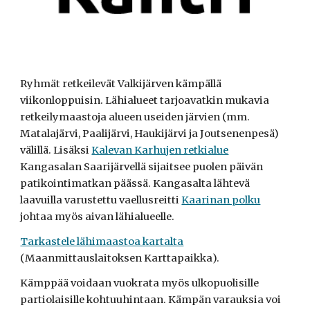
Ryhmät retkeilevät Valkijärven kämpällä
viikonloppuisin. Lähialueet tarjoavatkin mukavia
retkeilymaastoja alueen useiden järvien (mm.
Matalajärvi, Paalijärvi, Haukijärvi
ja
Joutsenenpesä)
välillä. Lisäksi
Kalevan Karhujen retkialue
Kangasalan Saarijärvellä sijaitsee puolen päivän
patikointimatkan päässä. Kangasalta lähtevä
laavuilla varustettu vaellusreitti
Kaarinan polku
johtaa myös aivan lähialueelle.
Tarkastele lähimaastoa kartalta
(
Maanmittauslaitoksen Karttapaikka
).
Kämppää voidaan vuokrata myös ulkopuolisille
partiolaisille kohtuuhintaan. Kämpän varauksia voi