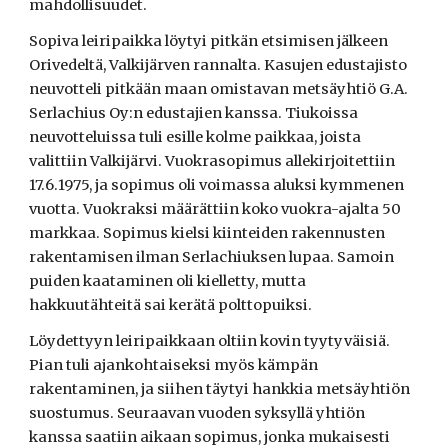
mahdollisuudet.
Sopiva leiripaikka löytyi pitkän etsimisen jälkeen
Orivedeltä, Valkijärven rannalta. Kasujen edustajisto
neuvotteli pitkään maan omistavan metsäyhtiö G.A.
Serlachius Oy:n edustajien kanssa. Tiukoissa
neuvotteluissa tuli esille kolme paikkaa, joista
valittiin Valkijärvi. Vuokrasopimus allekirjoitettiin
17.6.1975, ja sopimus oli voimassa aluksi kymmenen
vuotta. Vuokraksi määrättiin koko vuokra-ajalta 50
markkaa. Sopimus kielsi kiinteiden rakennusten
rakentamisen ilman Serlachiuksen lupaa. Samoin
puiden kaataminen oli kielletty, mutta
hakkuutähteitä sai kerätä polttopuiksi.
Löydettyyn leiripaikkaan oltiin kovin tyytyväisiä.
Pian tuli ajankohtaiseksi myös kämpän
rakentaminen, ja siihen täytyi hankkia metsäyhtiön
suostumus. Seuraavan vuoden syksyllä yhtiön
kanssa saatiin aikaan sopimus, jonka mukaisesti