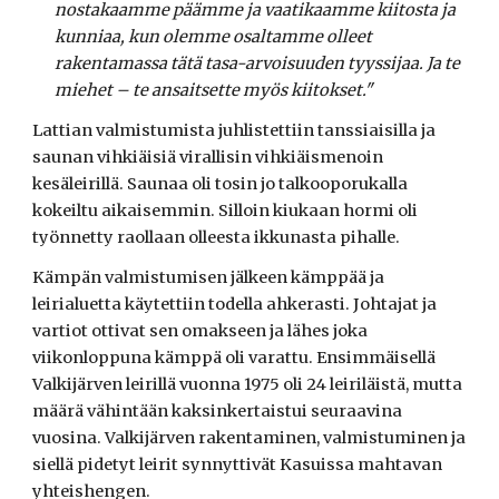
nostakaamme päämme ja vaatikaamme kiitosta ja
kunniaa, kun olemme osaltamme olleet
rakentamassa tätä tasa-arvoisuuden tyyssijaa. Ja te
miehet – te ansaitsette myös kiitokset."
Lattian valmistumista juhlistettiin tanssiaisilla ja
saunan vihkiäisiä virallisin vihkiäismenoin
kesäleirillä. Saunaa oli tosin jo talkooporukalla
kokeiltu aikaisemmin. Silloin kiukaan hormi oli
työnnetty raollaan olleesta ikkunasta pihalle.
Kämpän valmistumisen jälkeen kämppää ja
leirialuetta käytettiin todella ahkerasti. Johtajat ja
vartiot ottivat sen omakseen ja lähes joka
viikonloppuna kämppä oli varattu. Ensimmäisellä
Valkijärven leirillä vuonna 1975 oli 24 leiriläistä, mutta
määrä vähintään kaksinkertaistui seuraavina
vuosina. Valkijärven rakentaminen, valmistuminen ja
siellä pidetyt leirit synnyttivät Kasuissa mahtavan
yhteishengen.