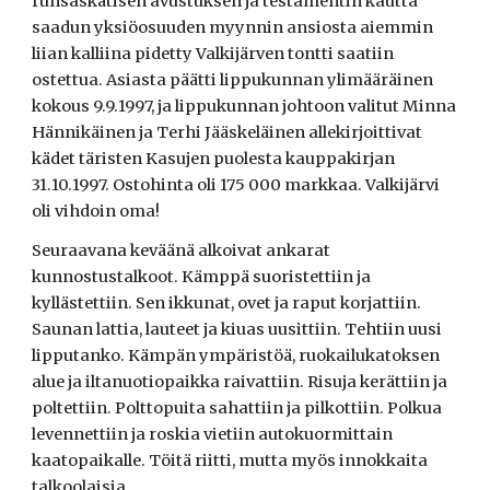
runsaskätisen avustuksen ja testamentin kautta
saadun yksiöosuuden myynnin ansiosta aiemmin
liian kalliina pidetty Valkijärven tontti saatiin
ostettua. Asiasta päätti lippukunnan ylimääräinen
kokous 9.9.1997, ja lippukunnan johtoon valitut Minna
Hännikäinen ja Terhi Jääskeläinen allekirjoittivat
kädet täristen Kasujen puolesta kauppakirjan
31.10.1997. Ostohinta oli 175 000 markkaa. Valkijärvi
oli vihdoin oma!
Seuraavana keväänä alkoivat ankarat
kunnostustalkoot. Kämppä suoristettiin ja
kyllästettiin. Sen ikkunat, ovet ja raput korjattiin.
Saunan lattia, lauteet ja kiuas uusittiin. Tehtiin uusi
lipputanko. Kämpän ympäristöä, ruokailukatoksen
alue ja iltanuotiopaikka raivattiin. Risuja kerättiin ja
poltettiin. Polttopuita sahattiin ja pilkottiin. Polkua
levennettiin ja roskia vietiin autokuormittain
kaatopaikalle. Töitä riitti, mutta myös innokkaita
talkoolaisia.