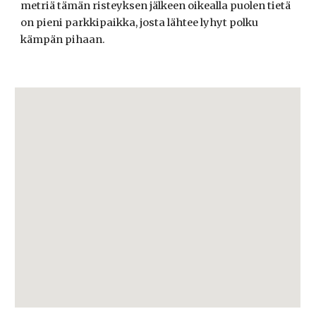
metriä tämän risteyksen jälkeen oikealla puolen tietä
on pieni parkkipaikka, josta lähtee lyhyt polku
kämpän pihaan.