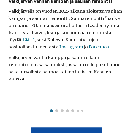
Valkijärven vanhan kämpän ja saunan remontti
Valkijärvellä on vuoden 2025 aikana aloitettu vanhan
kämpän ja saunan remontti. Saunaremontti/hanke
on saanut EU:n maaseuturahoitusta Leader-ryhmä
Kantrista. Päivityksiä ja kuulumisia remontista
löydät
täältä
, sekä Kalevan Suuntatyttöjen
sosiaalisesta mediasta
Instagram
ja
Facebook
.
Valkijärven vanha kämppä ja sauna ollaan
remontoimassa saunaksi, jossa on reilu pukuhuone
sekä turvallista saunoa kaiken ikäisten Kasujen
kanssa.