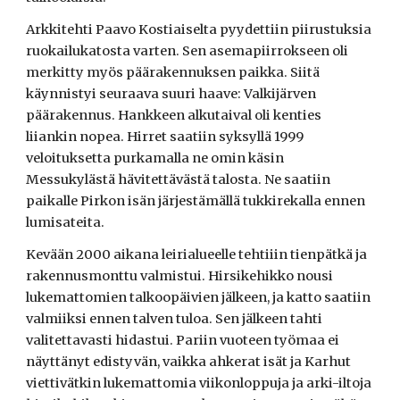
Arkkitehti Paavo Kostiaiselta pyydettiin piirustuksia
ruokailukatosta varten. Sen asemapiirrokseen oli
merkitty myös päärakennuksen paikka. Siitä
käynnistyi seuraava suuri haave: Valkijärven
päärakennus. Hankkeen alkutaival oli kenties
liiankin nopea. Hirret saatiin syksyllä 1999
veloituksetta purkamalla ne omin käsin
Messukylästä hävitettävästä talosta. Ne saatiin
paikalle Pirkon isän järjestämällä tukkirekalla ennen
lumisateita.
Kevään 2000 aikana leirialueelle tehtiiin tienpätkä ja
rakennusmonttu valmistui. Hirsikehikko nousi
lukemattomien talkoopäivien jälkeen, ja katto saatiin
valmiiksi ennen talven tuloa. Sen jälkeen tahti
valitettavasti hidastui. Pariin vuoteen työmaa ei
näyttänyt edistyvän, vaikka ahkerat isät ja Karhut
viettivätkin lukemattomia viikonloppuja ja arki-iltoja