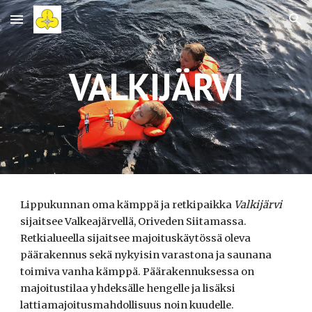
Skip to main content
Skip to navigation
VALKIJÄRVI
Lippukunnan oma kämppä ja retkipaikka
Valkijärvi
sijaitsee Valkeajärvellä, Oriveden Siitamassa.
Retkialueella sijaitsee majoituskäytössä oleva
päärakennus sekä nykyisin varastona ja saunana
toimiva vanha kämppä. Päärakennuksessa on
majoitustilaa yhdeksälle hengelle ja lisäksi
lattiamajoitusmahdollisuus noin kuudelle.