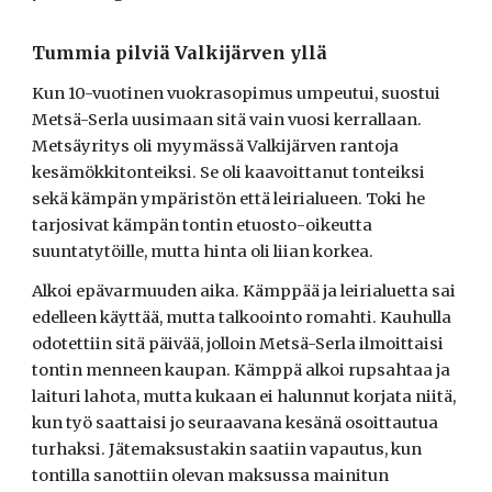
Tummia pilviä Valkijärven yllä
Kun 10-vuotinen vuokrasopimus umpeutui, suostui
Metsä-Serla uusimaan sitä vain vuosi kerrallaan.
Metsäyritys oli myymässä Valkijärven rantoja
kesämökkitonteiksi. Se oli kaavoittanut tonteiksi
sekä kämpän ympäristön että leirialueen. Toki he
tarjosivat kämpän tontin etuosto-oikeutta
suuntatytöille, mutta hinta oli liian korkea.
Alkoi epävarmuuden aika. Kämppää ja leirialuetta sai
edelleen käyttää, mutta talkoointo romahti. Kauhulla
odotettiin sitä päivää, jolloin Metsä-Serla ilmoittaisi
tontin menneen kaupan. Kämppä alkoi rupsahtaa ja
laituri lahota, mutta kukaan ei halunnut korjata niitä,
kun työ saattaisi jo seuraavana kesänä osoittautua
turhaksi. Jätemaksustakin saatiin vapautus, kun
tontilla sanottiin olevan maksussa mainitun