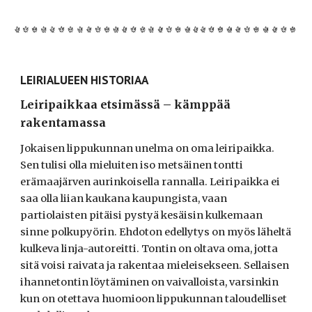
LEIRIALUEEN HISTORIAA
Leiripaikkaa etsimässä – kämppää
rakentamassa
Jokaisen lippukunnan unelma on oma leiripaikka.
Sen tulisi olla mieluiten iso metsäinen tontti
erämaajärven aurinkoisella rannalla. Leiripaikka ei
saa olla liian kaukana kaupungista, vaan
partiolaisten pitäisi pystyä kesäisin kulkemaan
sinne polkupyörin. Ehdoton edellytys on myös läheltä
kulkeva linja-autoreitti. Tontin on oltava oma, jotta
sitä voisi raivata ja rakentaa mieleisekseen. Sellaisen
ihannetontin löytäminen on vaivalloista, varsinkin
kun on otettava huomioon lippukunnan taloudelliset