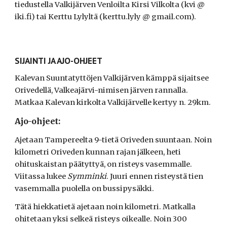
tiedustella Valkijärven Venloilta Kirsi Vilkolta (kvi @
iki.fi) tai Kerttu Lylyltä (kerttu.lyly @ gmail.com).
SIJAINTI JA AJO-OHJEET
Kalevan Suuntatyttöjen Valkijärven kämppä sijaitsee
Orivedellä, Valkeajärvi-nimisen järven rannalla.
Matkaa Kalevan kirkolta Valkijärvelle kertyy n. 29km.
Ajo-ohjeet:
Ajetaan Tampereelta 9-tietä Oriveden suuntaan. Noin
kilometri Oriveden kunnan rajan jälkeen, heti
ohituskaistan päätyttyä, on risteys vasemmalle.
Viitassa lukee
Symminki
. Juuri ennen risteystä tien
vasemmalla puolella on bussipysäkki.
Tätä hiekkatietä ajetaan noin kilometri. Matkalla
ohitetaan yksi selkeä risteys oikealle. Noin 300