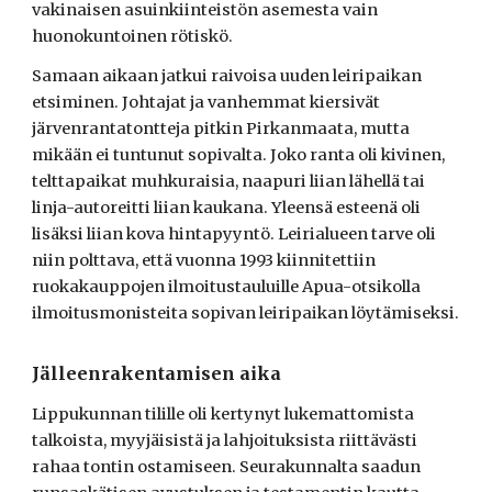
vakinaisen asuinkiinteistön asemesta vain
huonokuntoinen rötiskö.
Samaan aikaan jatkui raivoisa uuden leiripaikan
etsiminen. Johtajat ja vanhemmat kiersivät
järvenrantatontteja pitkin Pirkanmaata, mutta
mikään ei tuntunut sopivalta. Joko ranta oli kivinen,
telttapaikat muhkuraisia, naapuri liian lähellä tai
linja-autoreitti liian kaukana. Yleensä esteenä oli
lisäksi liian kova hintapyyntö. Leirialueen tarve oli
niin polttava, että vuonna 1993 kiinnitettiin
ruokakauppojen ilmoitustauluille Apua-otsikolla
ilmoitusmonisteita sopivan leiripaikan löytämiseksi.
Jälleenrakentamisen aika
Lippukunnan tilille oli kertynyt lukemattomista
talkoista, myyjäisistä ja lahjoituksista riittävästi
rahaa tontin ostamiseen. Seurakunnalta saadun