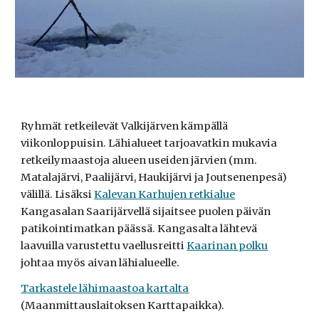
Ryhmät retkeilevät Valkijärven kämpällä
viikonloppuisin. Lähialueet tarjoavatkin mukavia
retkeilymaastoja alueen useiden järvien (mm.
Matalajärvi, Paalijärvi, Haukijärvi ja Joutsenenpesä)
välillä. Lisäksi
Kalevan Karhujen retkialue
Kangasalan Saarijärvellä sijaitsee puolen päivän
patikointimatkan päässä. Kangasalta lähtevä
laavuilla varustettu vaellusreitti
Kaarinan polku
johtaa myös aivan lähialueelle.
Tarkastele lähimaastoa kartalta
(Maanmittauslaitoksen Karttapaikka).