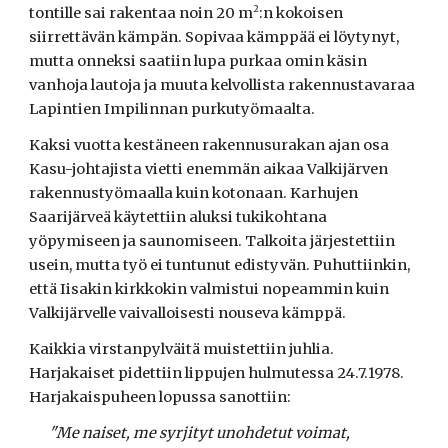
2
tontille sai rakentaa noin 20 m
:n kokoisen
siirrettävän kämpän. Sopivaa kämppää ei löytynyt,
mutta onneksi saatiin lupa purkaa omin käsin
vanhoja lautoja ja muuta kelvollista rakennustavaraa
Lapintien Impilinnan purkutyömaalta.
Kaksi vuotta kestäneen rakennusurakan ajan osa
Kasu-johtajista vietti enemmän aikaa Valkijärven
rakennustyömaalla kuin kotonaan. Karhujen
Saarijärveä käytettiin aluksi tukikohtana
yöpymiseen ja saunomiseen. Talkoita järjestettiin
usein, mutta työ ei tuntunut edistyvän. Puhuttiinkin,
että Iisakin kirkkokin valmistui nopeammin kuin
Valkijärvelle vaivalloisesti nouseva kämppä.
Kaikkia virstanpylväitä muistettiin juhlia.
Harjakaiset pidettiin lippujen hulmutessa 24.7.1978.
Harjakaispuheen lopussa sanottiin:
"Me naiset, me syrjityt unohdetut voimat,